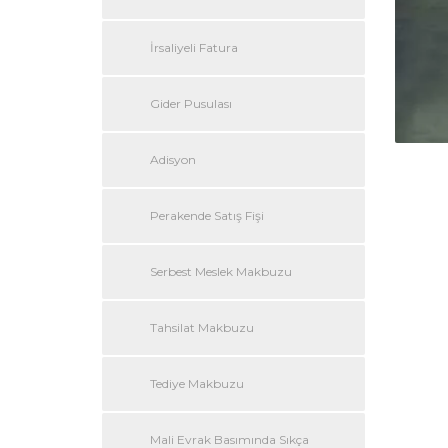
İrsaliyeli Fatura
Gider Pusulası
Adisyon
Perakende Satış Fişi
Serbest Meslek Makbuzu
Tahsilat Makbuzu
Tediye Makbuzu
Mali Evrak Basımında Sıkça