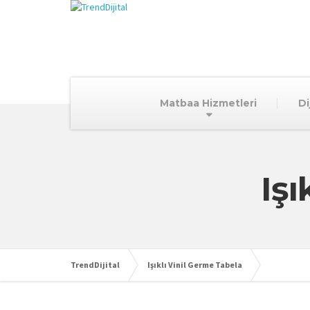
Matbaa Hizmetleri
Di
Işı
TrendDijital
Işıklı Vinil Germe Tabela