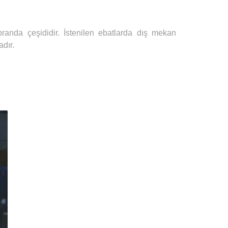
branda çeşididir. İstenilen ebatlarda dış mekan
adır.