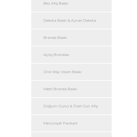
Bez Afiş Baskı
Dekota Baskı & Aynalı Dekota
Branda Baskı
Açılış Brandası
One Way Vision Baskı
Mesh Branda Baskı
Doğum Günü & Özel Gün Afiş
Mezuniyet Pankart