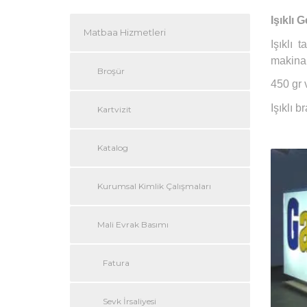
Işıklı 
Matbaa Hizmetleri
Işıklı 
makinal
Broşür
450 gr v
Işıklı b
Kartvizit
Katalog
Kurumsal Kimlik Çalışmaları
Mali Evrak Basımı
Fatura
Sevk İrsaliyesi