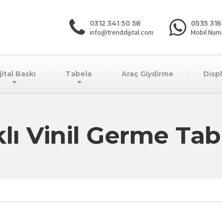
0312 341 50 58
0535 316
info@trenddijital.com
Mobil Num
jital Baskı
Tabela
Araç Giydirme
Disp
klı Vinil Germe Ta