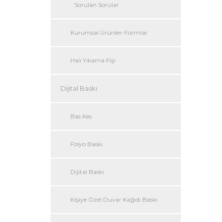
Sorulan Sorular
Kurumsal Ürünler-Formlar
Halı Yıkama Fişi
Dijital Baskı
Bas Kes
Folyo Baskı
Dijital Baskı
Kişiye Özel Duvar Kağıdı Baskı