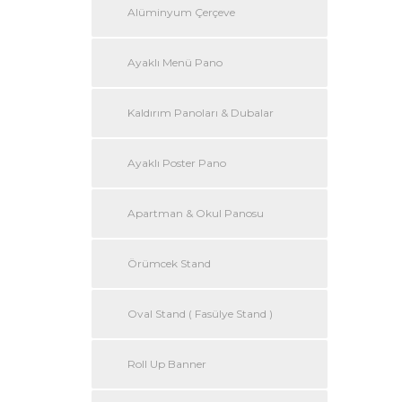
Alüminyum Çerçeve
Ayaklı Menü Pano
Kaldırım Panoları & Dubalar
Ayaklı Poster Pano
Apartman & Okul Panosu
Örümcek Stand
Oval Stand ( Fasülye Stand )
Roll Up Banner