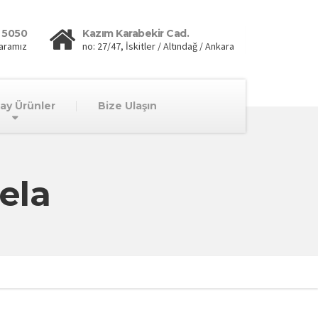
 5050
Kazım Karabekir Cad.
aramız
no: 27/47, İskitler / Altındağ / Ankara
lay Ürünler
Bize Ulaşın
bela