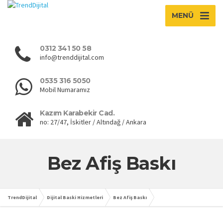
MENÜ
0312 341 50 58
info@trenddijital.com
0535 316 5050
Mobil Numaramız
Kazım Karabekir Cad.
no: 27/47, İskitler / Altındağ / Ankara
Bez Afiş Baskı
TrendDijital
Dijital Baski Hizmetleri
Bez Afiş Baskı