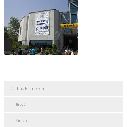
Matbaa Hizmetleri
Broşür
Kartvizit