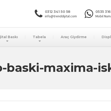
0312 341 50 58
0535 316
info@trenddijital.com
Mobil Num
jital Baskı
Tabela
Araç Giydirme
Disp
o-baski-maxima-isk