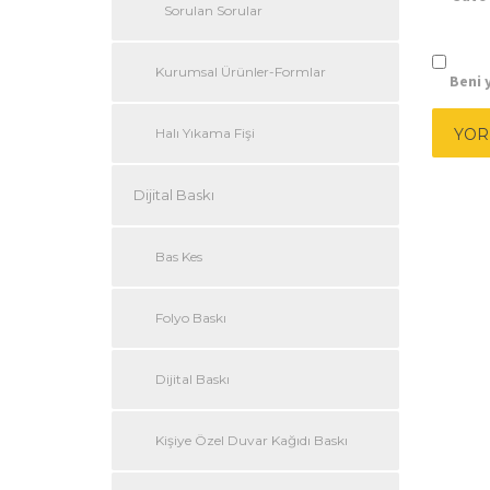
Sorulan Sorular
Kurumsal Ürünler-Formlar
Beni y
Halı Yıkama Fişi
Dijital Baskı
Bas Kes
Folyo Baskı
Dijital Baskı
Kişiye Özel Duvar Kağıdı Baskı