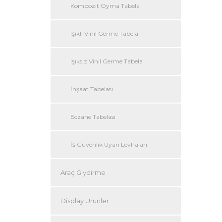
Kompozit Oyma Tabela
Işıklı Vinil Germe Tabela
Işıksız Vinil Germe Tabela
İnşaat Tabelası
Eczane Tabelası
İş Güvenlik Uyarı Levhaları
Araç Giydirme
Display Ürünler