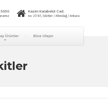
 5050
Kazım Karabekir Cad.
aramız
no: 27/47, İskitler / Altındağ / Ankara
lay Ürünler
Bize Ulaşın
itler