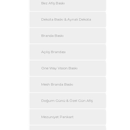
Bez Afiş Baskı
Dekota Baskı & Aynalı Dekota
Branda Baskı
Açılış Brandası
One Way Vision Baskı
Mesh Branda Baskı
Doğum Günü & Özel Gün Afiş
Mezuniyet Pankart