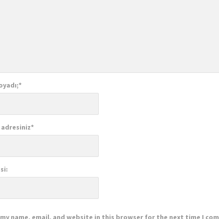
oyadı;
*
 adresiniz
*
si:
my name, email, and website in this browser for the next time I co