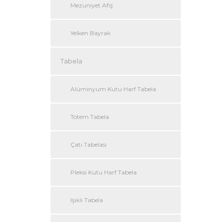
Mezuniyet Afiş
Yelken Bayrak
Tabela
Alüminyum Kutu Harf Tabela
Totem Tabela
Çatı Tabelası
Pleksi Kutu Harf Tabela
Işıklı Tabela