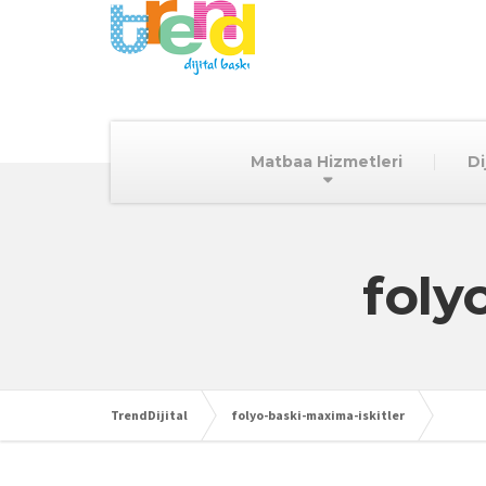
Matbaa Hizmetleri
Di
foly
TrendDijital
folyo-baski-maxima-iskitler