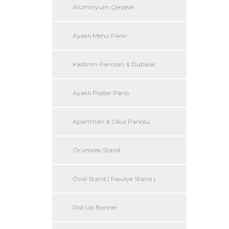
Alüminyum Çerçeve
Ayaklı Menü Pano
Kaldırım Panoları & Dubalar
Ayaklı Poster Pano
Apartman & Okul Panosu
Örümcek Stand
Oval Stand ( Fasülye Stand )
Roll Up Banner