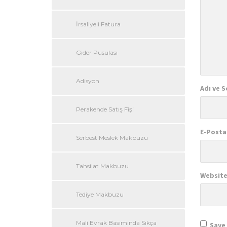
İrsaliyeli Fatura
Gider Pusulası
Adisyon
Adı ve S
Perakende Satış Fişi
E-Posta
Serbest Meslek Makbuzu
Tahsilat Makbuzu
Website
Tediye Makbuzu
Mali Evrak Basımında Sıkça
Save 