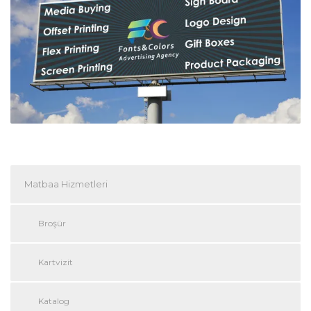
Matbaa Hizmetleri
Broşür
Kartvizit
Katalog