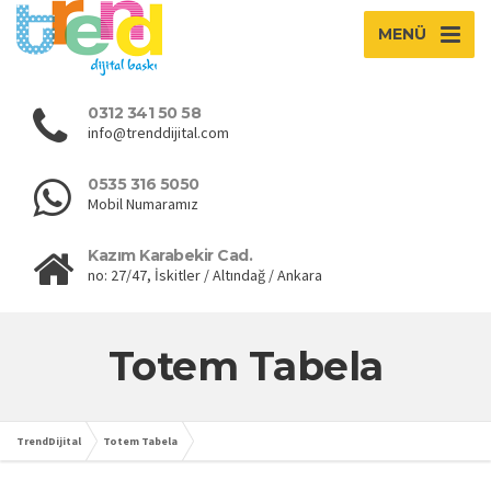
MENÜ
0312 341 50 58
info@trenddijital.com
0535 316 5050
Mobil Numaramız
Kazım Karabekir Cad.
no: 27/47, İskitler / Altındağ / Ankara
Totem Tabela
TrendDijital
Totem Tabela