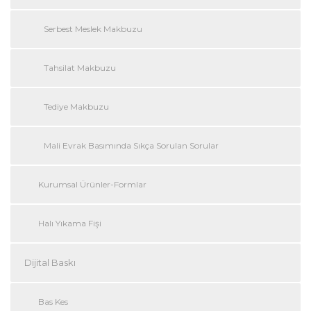
Serbest Meslek Makbuzu
Tahsilat Makbuzu
Tediye Makbuzu
Mali Evrak Basımında Sıkça Sorulan Sorular
Kurumsal Ürünler-Formlar
Halı Yıkama Fişi
Dijital Baskı
Bas Kes